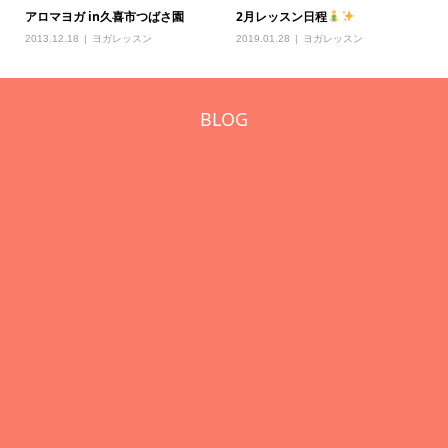
アロマヨガ in久喜市つばさ園
2月レッスン日程
2013.12.18
ヨガレッスン
2019.01.28
ヨガレッスン
BLOG
エアリアルヨガで姿勢改善！
11月プログラムスケジュール
s
2021.11.21
エアリアルヨガ
2021.10.23
レッスン日程
20
ホリデイスポーツクラブでのプール
ホームページリニューアルしまし