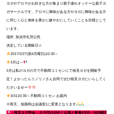
ヨガやアロマがお好きな方が集まり親子連れオッケーな親子ヨ
ガサークルです。アロマに興味がある方やヨガに興味がある方
に同じく心と身体を豊かに健やかにしていくことを目標として
います。
場所: 加須市礼羽公民
決定している開催日☆
2017/2/27(第4月曜日)10:30～
3月は～
3月は私のヨガの方で不動岡コミセンにて桜見ヨガを開催予
定！よかったらリノリノさん合同でぜひ桜見ヨガにいらしてく
ださいませー
3/3110:30～不動岡コミセン お庭内
※雨天、強風時は会議室1に変更となります
→
桜見ヨガ料金→ヨガ代¥1000
お茶と軽食¥300～500検討