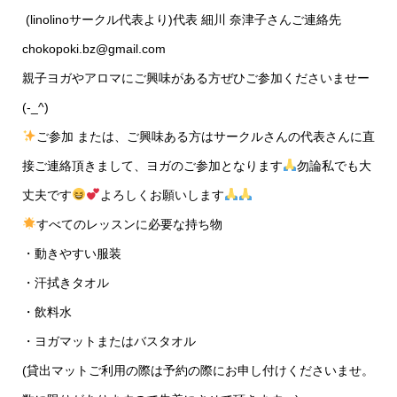
(linolinoサークル代表より)代表 細川 奈津子さんご連絡先
chokopoki.bz@gmail.com
親子ヨガやアロマにご興味がある方ぜひご参加くださいませー
(-_^)
ご参加 または、ご興味ある方はサークルさんの代表さんに直
接ご連絡頂きまして、ヨガのご参加となります
勿論私でも大
丈夫です
よろしくお願いします
すべてのレッスンに必要な持ち物
・動きやすい服装
・汗拭きタオル
・飲料水
・ヨガマットまたはバスタオル
(貸出マットご利用の際は予約の際にお申し付けくださいませ。