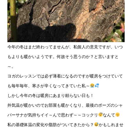
今年の冬はまだ終わってませんが、私個人の意見ですが、いつ
もよりも暖かいようです。何故そう思うのか？と言いますと
～。
ヨガのレッスンでは必ず薄着になるのですが暖房をつけていて
も毎年毎年、寒さが辛くなってきていた私～
しかし今年の冬は暖房にあまり頼らない日も！
外気温が暖かいのでお部屋も暖かくなり、最後のポーズのシャ
バーサナが気持ちイイ～んで思わず～～コックリ
なんて
私の基礎体温の変化や脂肪がついてきたから？
かもしれませ