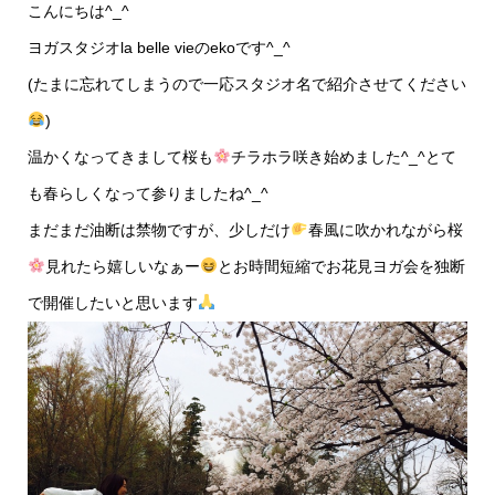
こんにちは^_^
ヨガスタジオla belle vieのekoです^_^
(たまに忘れてしまうので一応スタジオ名で紹介させてください
)
温かくなってきまして桜も
チラホラ咲き始めました^_^とて
も春らしくなって参りましたね^_^
まだまだ油断は禁物ですが、少しだけ
春風に吹かれながら桜
見れたら嬉しいなぁー
とお時間短縮でお花見ヨガ会を独断
で開催したいと思います