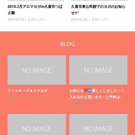
2015.2月アロマヨガin久喜市つば
久喜市東公民館でのヨガのお知ら
さ園
せ
2015.02.20
ヨガレッスン
2019.01.28
ヨガレッスン
BLOG
！
エ
20