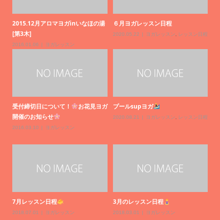
ホ
s
日程
20
日程