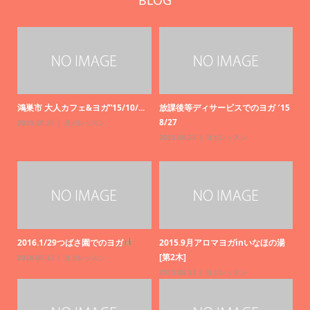
BLOG
鴻巣市 大人カフェ&ヨガ”15/10/...
放課後等ディサービスでのヨガ ′15
ホー
8/27
た！
2015.10.28
ヨガレッスン
2015.08.28
ヨガレッスン
2021.
程
2016.1/29つばさ園でのヨガ
2015.9月アロマヨガinいなほの湯
11
[第2木]
2016.05.12
ヨガレッスン
2021.
2015.09.11
ヨガレッスン