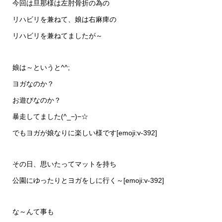
今回は旦那様は左肘骨折の為の
リハビリを兼ねて、娘は右麻痺の
リハビリを兼ねてましたが～
娘は～というと^^;
ヨガなのか？
お遊びなのか？
暴走してました(^_−)−☆
でもヨガが娘なりに楽しい様です[emoji:v-392]
その日、思いたってマットを持ち
公園にゆったりとヨガをしに行く～[emoji:v-392]
な～んて事も