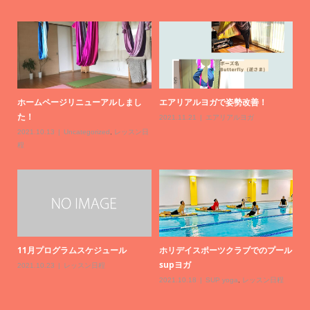
ホームページリニューアルしまし
エアリアルヨガで姿勢改善！
た！
2021.11.21
エアリアルヨガ
20
2021.10.13
Uncategorized
,
レッスン日
程
通
11月プログラムスケジュール
ホリデイスポーツクラブでのプール
20
supヨガ
2021.10.23
レッスン日程
2021.10.18
SUP yoga
,
レッスン日程