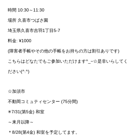
時間 10:30～11:30
場所 久喜市つばさ園
埼玉県久喜市吉羽1丁目5-7
料金: ¥1000
(障害者手帳やその他の手帳をお持ちの方は割引ありです)
こちらはどなたでもご参加いただけます^_−☆是非いらしてく
ださい(^.^)
☆加須市
不動岡コミュティセンター (75分間)
✳︎7/31(第5金) 和室
～来月以降～
＊8/28(第4金) 和室を予定してます。