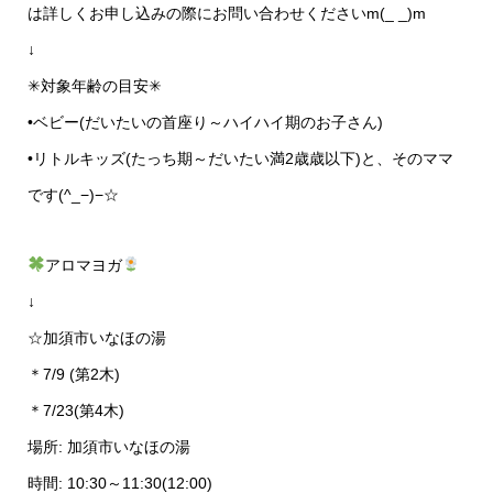
は詳しくお申し込みの際にお問い合わせくださいm(_ _)m
↓
✳︎対象年齢の目安✳︎
•ベビー(だいたいの首座り～ハイハイ期のお子さん)
•リトルキッズ(たっち期～だいたい満2歳歳以下)と、そのママ
です(^_−)−☆
アロマヨガ
↓
☆加須市いなほの湯
＊7/9 (第2木)
＊7/23(第4木)
場所: 加須市いなほの湯
時間: 10:30～11:30(12:00)