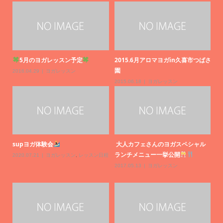
し
5月のヨガレッスン予定
2015.6月アロマヨガin久喜市つばさ
園
2016.04.29
ヨガレッスン
ン日
2015.06.18
ヨガレッスン
supヨガ体験会
大人カフェさんのヨガスペシャル
ランチメニュー一挙公開
2020.07.21
ヨガレッスン
,
レッスン日程
2017.05.13
ヨガレッスン