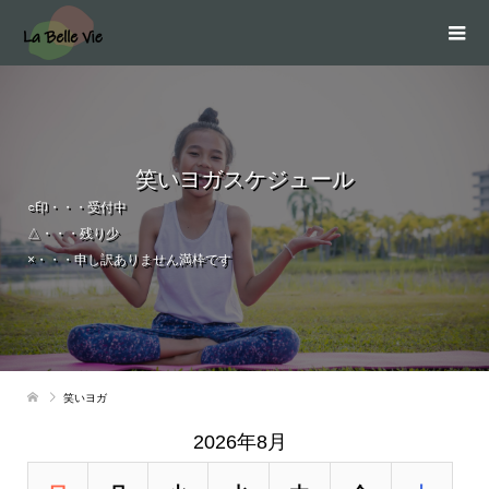
笑いヨガスケジュール
○印・・・受付中
△・・・残り少
×・・・申し訳ありません満枠です
笑いヨガ
2026年8月