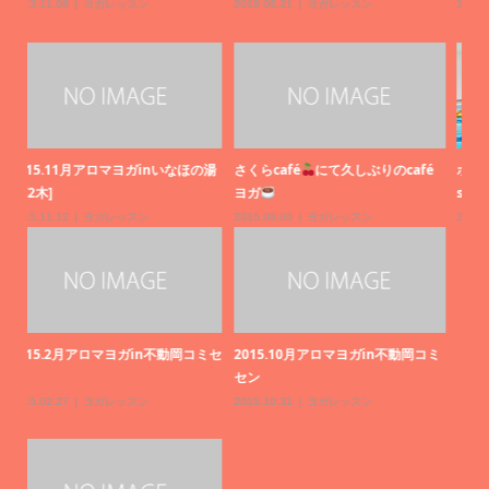
2021.11.21
エアリアルヨガ
2021.10.23
レッスン日程
20
é
ホリデイスポーツクラブでのプール
ホームページリニューアルしまし
2
supヨガ
た！
[
2021.10.18
SUP yoga
,
レッスン日程
2021.10.13
Uncategorized
,
レッスン日
20
程
コミ
2
ン
20