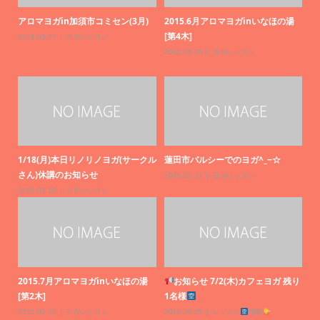
湯
20
s
20
残り