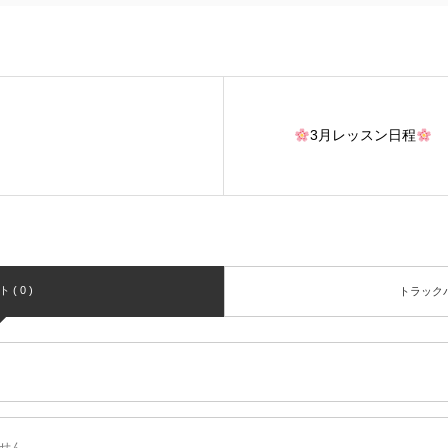
3月レッスン日程
( 0 )
トラックバッ
せん。