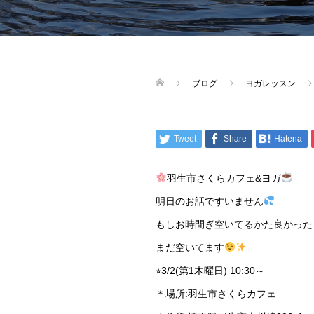
ブログ
ヨガレッスン
Tweet
Share
Hatena
羽生市さくらカフェ&ヨガ
明日のお話ですいません
もしお時間ぎ空いてるかた良かった
まだ空いてます
⭐︎3/2(第1木曜日) 10:30～
＊場所:羽生市さくらカフェ