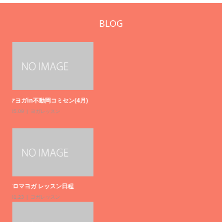
BLOG
)
エ
20
ホ
s
20