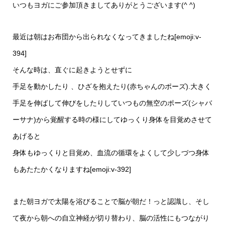
いつもヨガにご参加頂きましてありがとうございます(^ ^)
最近は朝はお布団から出られなくなってきましたね[emoji:v-
394]
そんな時は、直ぐに起きようとせずに
手足を動かしたり 、ひざを抱えたり(赤ちゃんのポーズ).大きく
手足を伸ばして伸びをしたりしていつもの無空のポーズ(シャバ
ーサナ)から覚醒する時の様にしてゆっくり身体を目覚めさせて
あげると
身体もゆっくりと目覚め、血流の循環をよくして少しづつ身体
もあたたかくなりますね[emoji:v-392]
また朝ヨガで太陽を浴びることで脳が朝だ！っと認識し、そし
て夜から朝への自立神経が切り替わり、脳の活性にもつながり