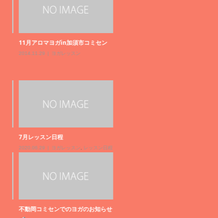
ン
エ
20
ホ
s
日程
20
らせ