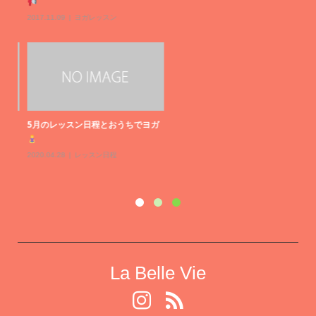
ガ
La Belle Vie