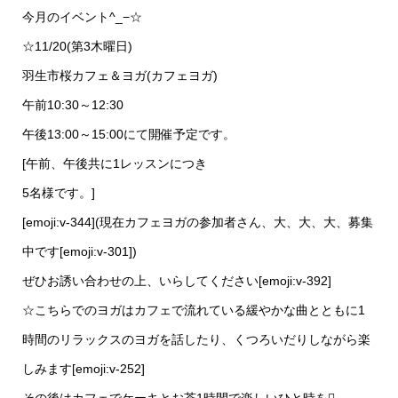
今月のイベント^_−☆
☆11/20(第3木曜日)
羽生市桜カフェ＆ヨガ(カフェヨガ)
午前10:30～12:30
午後13:00～15:00にて開催予定です。
[午前、午後共に1レッスンにつき
5名様です。]
[emoji:v-344](現在カフェヨガの参加者さん、大、大、大、募集
中です[emoji:v-301])
ぜひお誘い合わせの上、いらしてください[emoji:v-392]
☆こちらでのヨガはカフェで流れている緩やかな曲とともに1
時間のリラックスのヨガを話したり、くつろいだりしながら楽
しみます[emoji:v-252]
その後はカフェでケーキとお茶1時間で楽しいひと時を