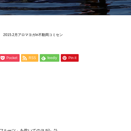
2015.2月アロマヨガin不動岡コミセン
Pocket
RSS
feedly
Pin it
ルーツ」を炊いてのヨガ(-_^)