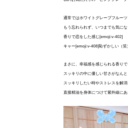
通常ではホワイトグレープフルーツ
もう忘れられず、いつまでも気にな
香りで恋をした感じ[emoji:v-402]
キャー[emoji:v-408]恥ずかしい（
まさに、幸福感を感じられる香りで
スッキリの中に優しい甘さがなんとも
スッキリしたい時やストレスを解消し
直接精油を身体につけて紫外線にあ