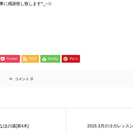
事に感謝致し致します^_−☆
Pocket
RSS
feedly
Pin it
コメント:
0
いなほの湯[第4木]
2015.3月のヨガレッス